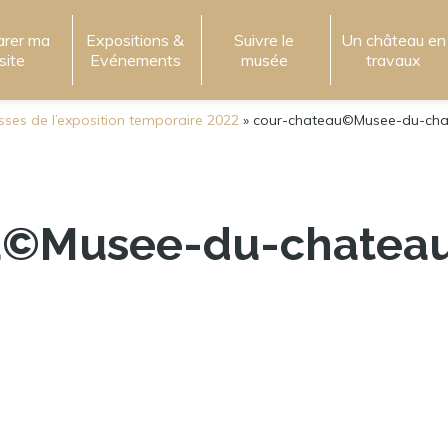
arer ma
Expositions &
Suivre le
Un château en
isite
Evénements
musée
travaux
isses de l’exposition temporaire 2022
»
cour-chateau©Musee-du-ch
u©Musee-du-chatea