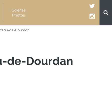
Galeries
Photos
ateau-de-Dourdan
u-de-Dourdan