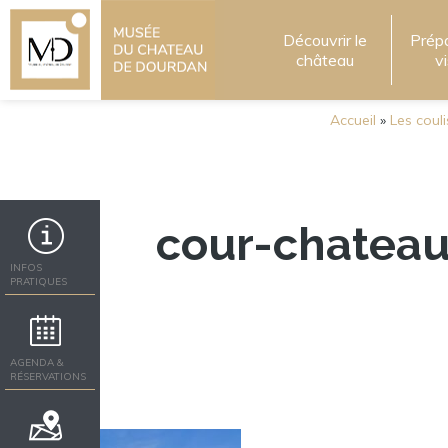
Découvrir le
Prép
château
v
Accueil
»
Les coul
cour-chatea
INFOS
PRATIQUES
AGENDA &
RÉSERVATIONS