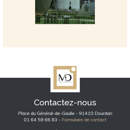
Contactez-nous
Place du Général-de-Gaulle - 91410 Dourdan
01 64 59 66 83 -
Formulaire de contact