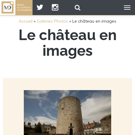
Tog
nav
Accueil
»
Galeries Photos
»
Le château en images
Le château en
images