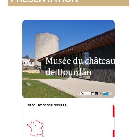
Le Musée du
château
Télécharger
L'INRAP au
château