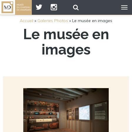
Tog
nav
Accueil
»
Galeries Photos
»
Le musée en images
Le musée en
images