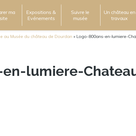
arer ma
Expositions &
Suivre le
Un château en
isite
Evénements
musée
travaux
ue au Musée du château de Dourdan
»
Logo-800ans-en-lumiere-Ch
-en-lumiere-Chatea