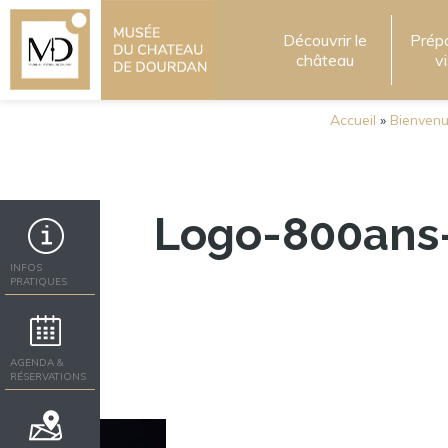
Découvrir le
Prép
château
v
Accueil
»
Bienven
Logo-800ans
INFOS
PRATIQUES
AGENDA &
RÉSERVATIONS