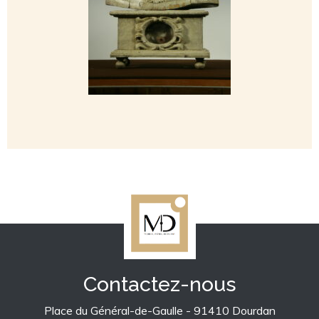
Contactez-nous
Place du Général-de-Gaulle - 91410 Dourdan