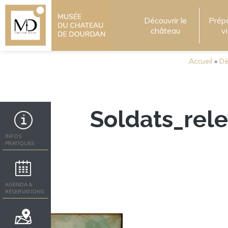
Découvrir le
Prép
château
v
Accueil
»
Dé
Soldats_rel
INFOS
PRATIQUES
AGENDA &
RÉSERVATIONS