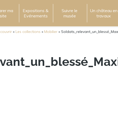
arer ma
Expositions &
Suivre le
Un château en
isite
Evénements
musée
travaux
couvrir
»
Les collections
»
Mobilier
»
Soldats_relevant_un_blessé_Max
evant_un_blessé_Max