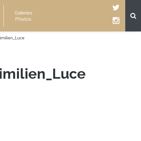
Galeries
Photos
imilien_Luce
imilien_Luce