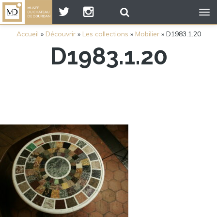
Tog
nav
Accueil
»
Découvrir
»
Les collections
»
Mobilier
»
D1983.1.20
D1983.1.20