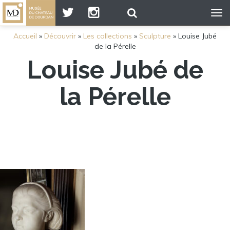
Tog
nav
Accueil
»
Découvrir
»
Les collections
»
Sculpture
»
Louise Jubé
de la Pérelle
Louise Jubé de
la Pérelle