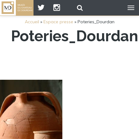
Tog
nav
Accueil
»
Espace presse
»
Poteries_Dourdan
Poteries_Dourdan