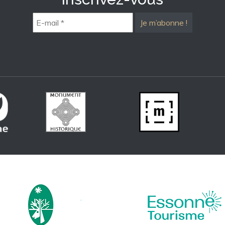
E-
mail
*