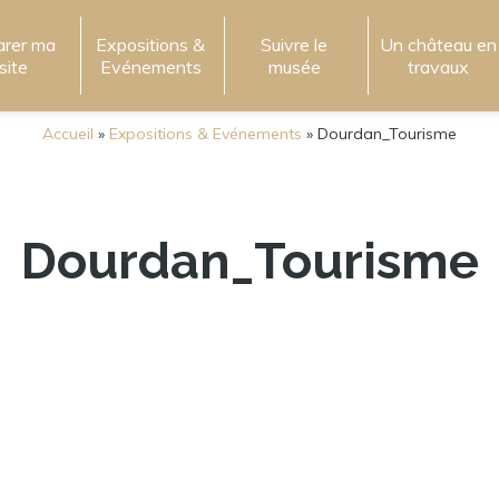
arer ma
Expositions &
Suivre le
Un château en
isite
Evénements
musée
travaux
Accueil
»
Expositions & Evénements
»
Dourdan_Tourisme
Dourdan_Tourisme