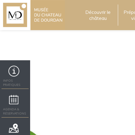
Découvrir le
Prép
château
v
INFOS
PRATIQUES
AGENDA &
RÉSERVATIONS