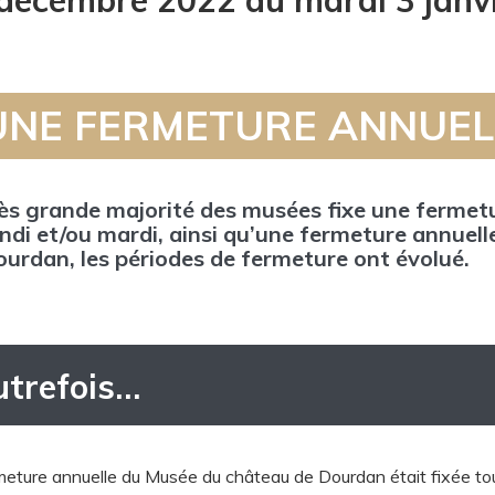
décembre 2022 au mardi 3 janvi
UNE FERMETURE ANNUEL
rès grande majorité des musées fixe une ferme
undi et/ou mardi, ainsi qu’une fermeture annuel
urdan, les périodes de fermeture ont évolué.
utrefois…
meture annuelle du Musée du château de Dourdan était fixée tout 