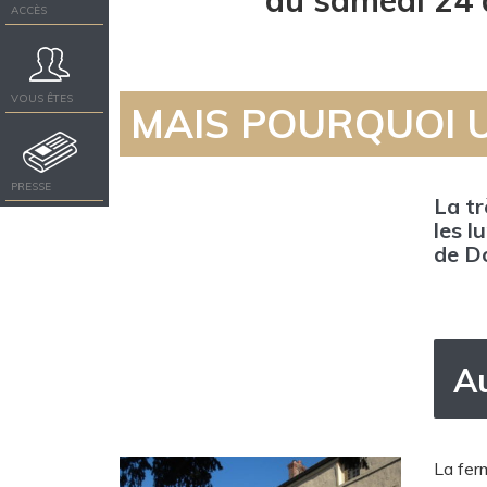
du samedi 24 
ACCÈS
VOUS ÊTES
MAIS POURQUOI 
PRESSE
La t
les l
de Do
A
La fer