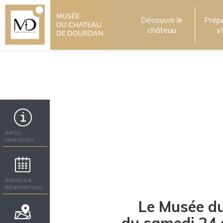
Découvrir le
Prép
château
v
INFOS
PRATIQUES
AGENDA &
RÉSERVATIONS
Le Musée du