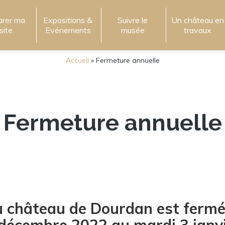
arer ma
Expositions &
Suivre le
Un château en
isite
Evénements
musée
travaux
Accueil
»
Fermeture annuelle
Fermeture annuelle
 château de Dourdan est fermé