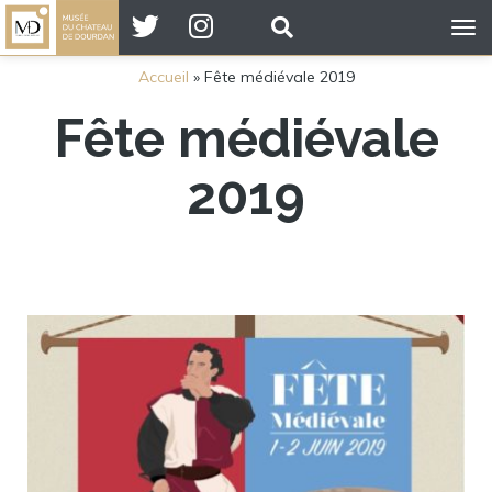
Tog
nav
Accueil
»
Fête médiévale 2019
Fête médiévale
2019