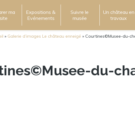
arer ma
Expositions &
Suivre le
Un château en
isite
Evénements
musée
travaux
il
»
Galerie d’images Le château enneigé
»
Courtines©Musee-du-ch
tines©Musee-du-ch