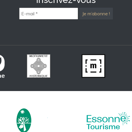
E-
mail
*