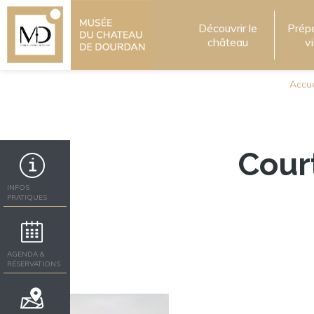
Découvrir le
Prép
château
v
Accue
Cour
INFOS
PRATIQUES
AGENDA &
RÉSERVATIONS