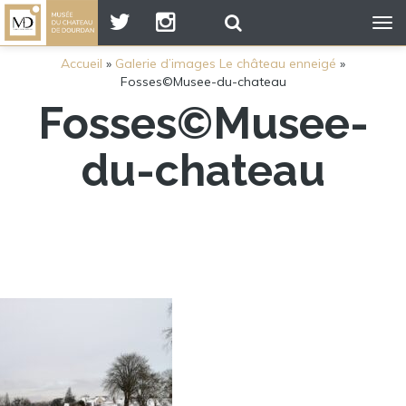
Tog
nav
Accueil
»
Galerie d’images Le château enneigé
»
Fosses©Musee-du-chateau
Fosses©Musee-
du-chateau