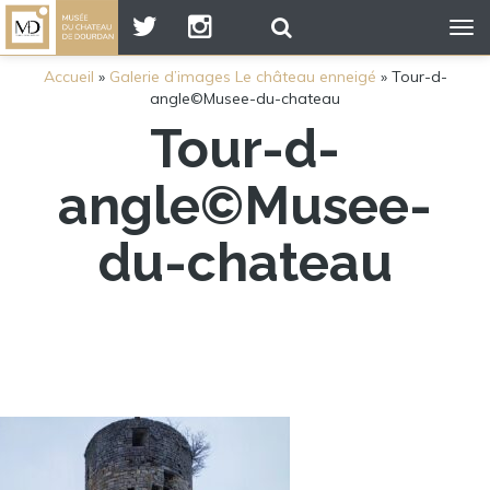
Tog
nav
Accueil
»
Galerie d’images Le château enneigé
»
Tour-d-
angle©Musee-du-chateau
Tour-d-
angle©Musee-
du-chateau