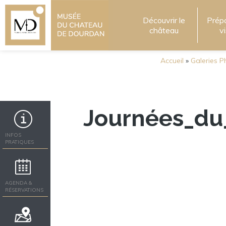
Découvrir le
Prép
château
v
Accueil
»
Galeries P
Journées_du
INFOS
PRATIQUES
AGENDA &
RÉSERVATIONS