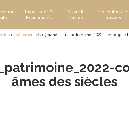
arer ma
Expositions &
Suivre le
Un château en
isite
Evénements
musée
travaux
hotos
»
Evénementiels
»
Journées_du_patrimoine_2022-compagnie Le
_patrimoine_2022-c
âmes des siècles