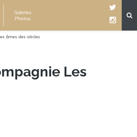
Galeries
Photos
s âmes des siècles
ompagnie Les