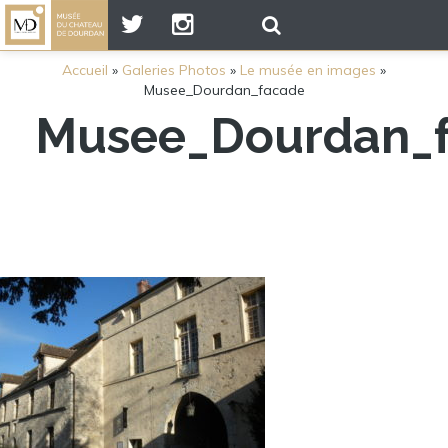
Accueil
»
Galeries Photos
»
Le musée en images
»
Musee_Dourdan_facade
Musee_Dourdan_