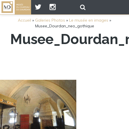
Accueil
»
Galeries Photos
»
Le musée en images
»
Musee_Dourdan_neo_gothique
Musee_Dourdan_n