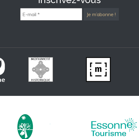
E-
mail
*