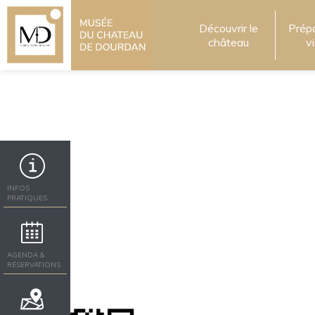
Découvrir le
Prép
château
v
INFOS
PRATIQUES
AGENDA &
RÉSERVATIONS