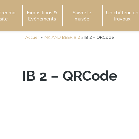
arer ma
Expositions &
Suivre le
Un château en
isite
Evénements
musée
travaux
Accueil
»
INK AND BEER # 2
»
IB 2 – QRCode
IB 2 – QRCode