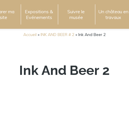
arer ma
Expositions &
Suivre le
Un château en
isite
Evénements
musée
travaux
Accueil
»
INK AND BEER # 2
»
Ink And Beer 2
Ink And Beer 2