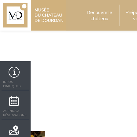
Découvrir le
Prép
château
v
INFOS
PRATIQUES
AGENDA &
RÉSERVATIONS