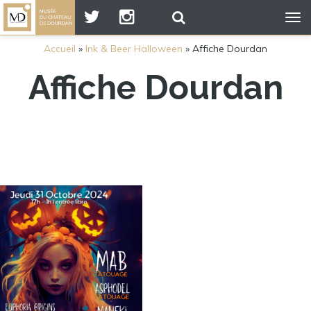
Tog
nav
Accueil
»
Ink & Beer Halloween
»
Affiche Dourdan
Affiche Dourdan