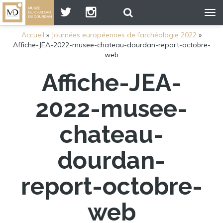
Tog
nav
Accueil
»
Journées européennes de l’archéologie 2022
»
Affiche-JEA-2022-musee-chateau-dourdan-report-octobre-
web
Affiche-JEA-
2022-musee-
chateau-
dourdan-
report-octobre-
web