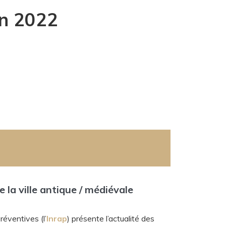
in 2022
 la ville antique / médiévale
éventives (l’
Inrap
) présente l’actualité des