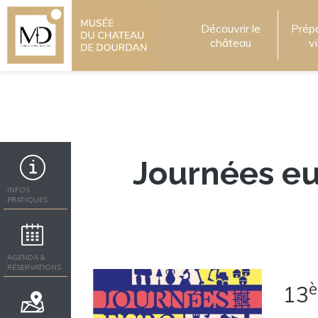
Découvrir le
Prép
château
v
Journées eu
INFOS
PRATIQUES
AGENDA &
RÉSERVATIONS
13