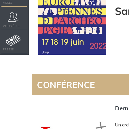
ACCÈS
Sa
VOUS ÊTES
PRESSE
CONFÉRENCE
Derni
Un arc