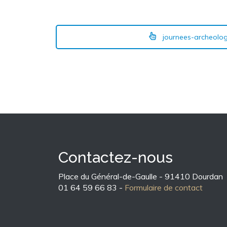
journees-archeologi
Contactez-nous
Place du Général-de-Gaulle - 91410 Dourdan
01 64 59 66 83 -
Formulaire de contact