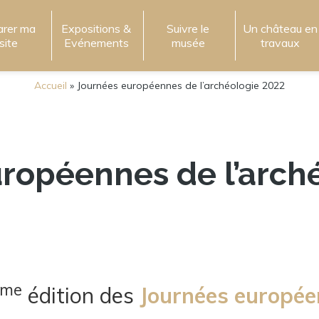
arer ma
Expositions &
Suivre le
Un château en
isite
Evénements
musée
travaux
Accueil
»
Journées européennes de l’archéologie 2022
ropéennes de l’arch
ème
édition des
Journées européen