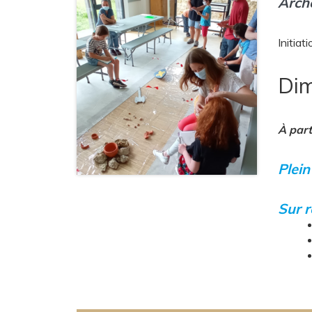
Arch
Initiat
Dim
À part
Plein 
Sur r