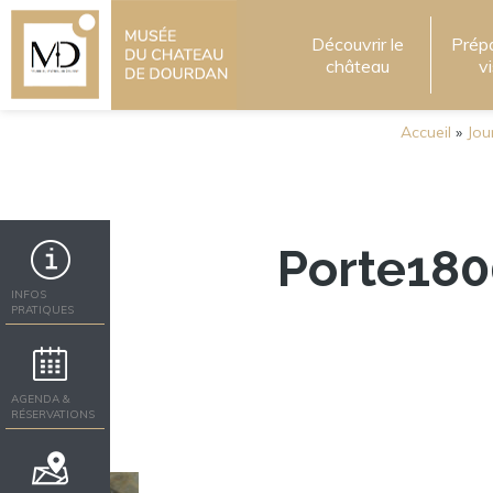
Découvrir le
Prép
château
v
Accueil
»
Jou
Porte18
INFOS
PRATIQUES
AGENDA &
RÉSERVATIONS