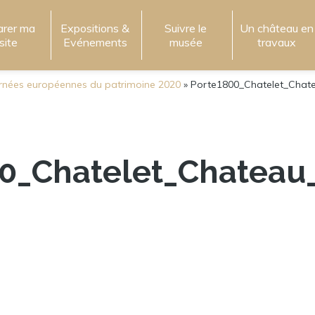
arer ma
Expositions &
Suivre le
Un château en
isite
Evénements
musée
travaux
rnées européennes du patrimoine 2020
»
Porte1800_Chatelet_Chat
00_Chatelet_Chateau