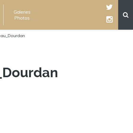
Galeries
Photos
eau_Dourdan
_Dourdan