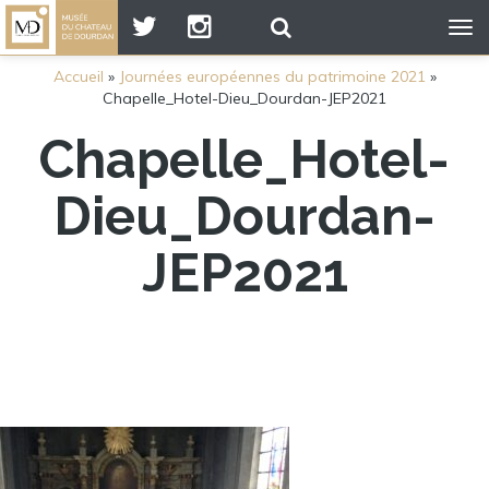
Tog
nav
Accueil
»
Journées européennes du patrimoine 2021
»
Chapelle_Hotel-Dieu_Dourdan-JEP2021
Chapelle_Hotel-
Dieu_Dourdan-
JEP2021