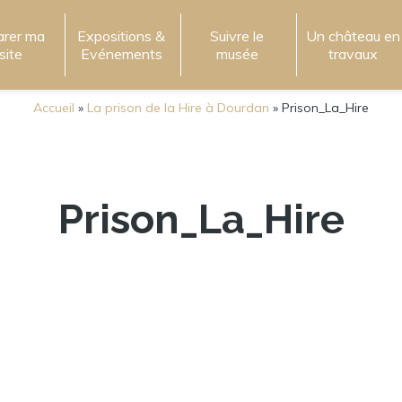
arer ma
Expositions &
Suivre le
Un château en
isite
Evénements
musée
travaux
Accueil
»
La prison de la Hire à Dourdan
»
Prison_La_Hire
Prison_La_Hire