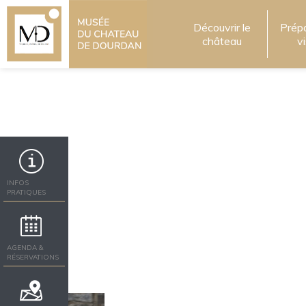
Découvrir le
Prép
château
v
INFOS
PRATIQUES
AGENDA &
RÉSERVATIONS