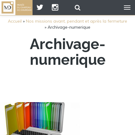
Tog
nav
Accueil
»
Nos missions avant, pendant et après la fermeture
»
Archivage-numerique
Archivage-
numerique