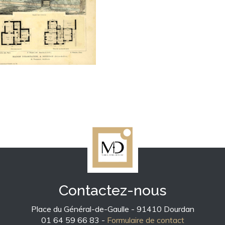
Contactez-nous
Place du Général-de-Gaulle - 91410 Dourdan
01 64 59 66 83 -
Formulaire de contact