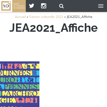
Tog
nav
Accueil
»
Saison culturelle 2021
»
JEA2021_Affiche
JEA2021_Affiche