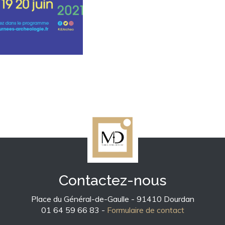
Contactez-nous
Place du Général-de-Gaulle - 91410 Dourdan
01 64 59 66 83 -
Formulaire de contact