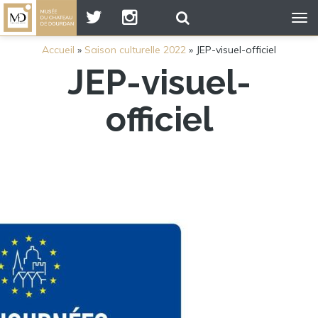
Tog
nav
Accueil
»
Saison culturelle 2022
»
JEP-visuel-officiel
JEP-visuel-
officiel