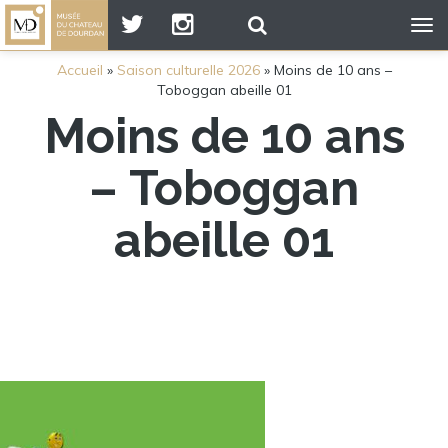
Tog
nav
Accueil
»
Saison culturelle 2026
»
Moins de 10 ans –
Toboggan abeille 01
Moins de 10 ans
– Toboggan
abeille 01