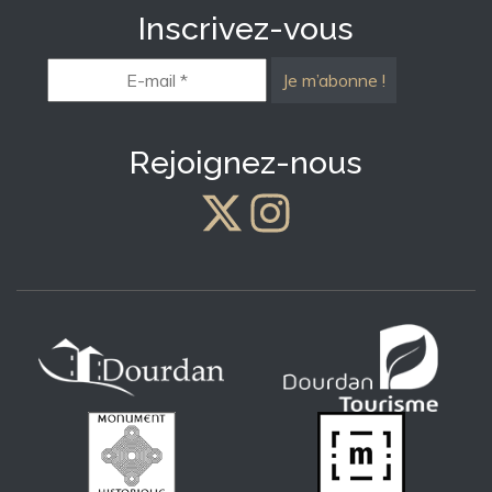
Inscrivez-vous
E-
mail
*
Rejoignez-nous