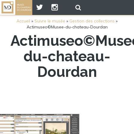
Accueil
»
Suivre le musée
»
Gestion des collections
»
Actimuseo©Musee-du-chateau-Dourdan
Actimuseo©Muse
du-chateau-
Dourdan