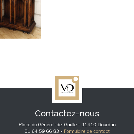
Contactez-nous
Place du Général-de-Gaulle - 91410 Dourdan
01 64 59 66 83 -
Formulaire de contact