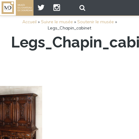
Accueil
»
Suivre le musée
»
Soutenir le musée
»
Legs_Chapin_cabinet
Legs_Chapin_cabi