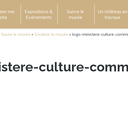
arer ma
Expositions &
Suivre le
Un château en
isite
Evénements
musée
travaux
»
Suivre le musée
»
Soutenir le musée
»
logo-ministere-culture-comm
istere-culture-comm