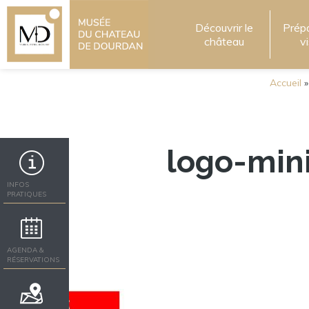
Découvrir le
Prép
château
v
Accueil
logo-min
INFOS
PRATIQUES
AGENDA &
RÉSERVATIONS