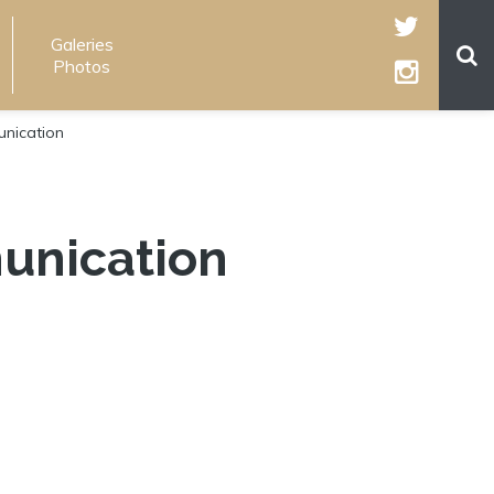
Galeries
Photos
unication
unication