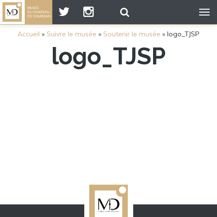
Tog
nav
Accueil
»
Suivre le musée
»
Soutenir le musée
»
logo_TJSP
logo_TJSP