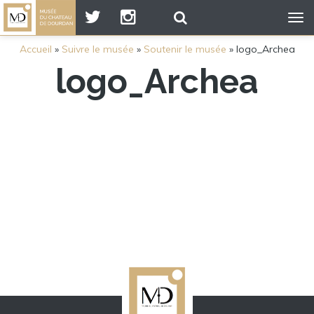
Tog
nav
Accueil
»
Suivre le musée
»
Soutenir le musée
»
logo_Archea
logo_Archea