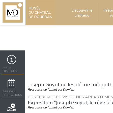
Découvrir le
Prép
château
v
INFOS
PRATIQUES
Joseph Guyot ou les décors néogoth
Ressource au format par Damien
AGENDA &
RÉSERVATIONS
CONFERENCE ET VISITE DES APPARTEMENTS DE
Exposition “Joseph Guyot, le rêve d’
Ressource au format par Damien