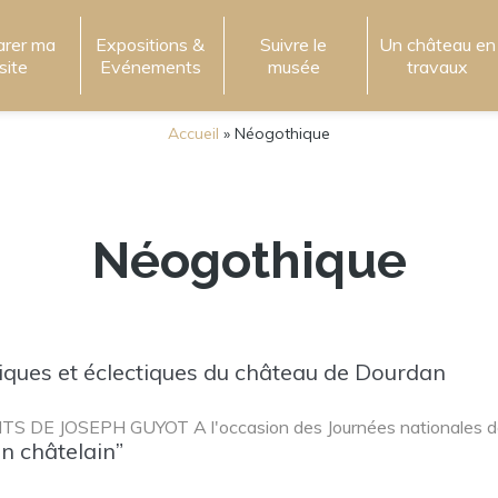
arer ma
Expositions &
Suivre le
Un château en
isite
Evénements
musée
travaux
Accueil
»
Néogothique
Néogothique
iques et éclectiques du château de Dourdan
 JOSEPH GUYOT A l'occasion des Journées nationales de [
un châtelain”