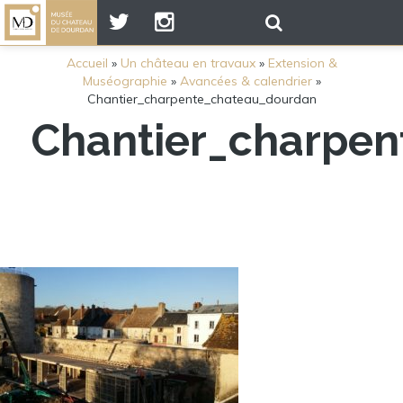
Accueil
»
Un château en travaux
»
Extension &
Muséographie
»
Avancées & calendrier
»
Chantier_charpente_chateau_dourdan
Chantier_charpe