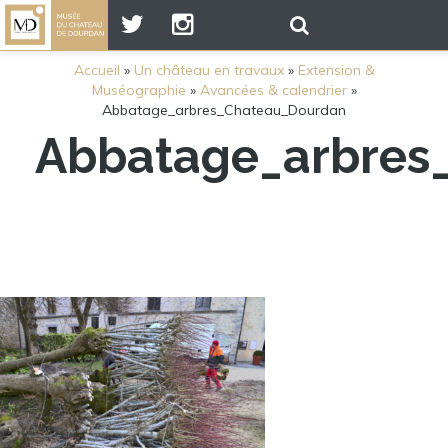
Accueil
»
Un château en travaux
»
Extension &
Muséographie
»
Avancées & calendrier
»
Abbatage_arbres_Chateau_Dourdan
Abbatage_arbres