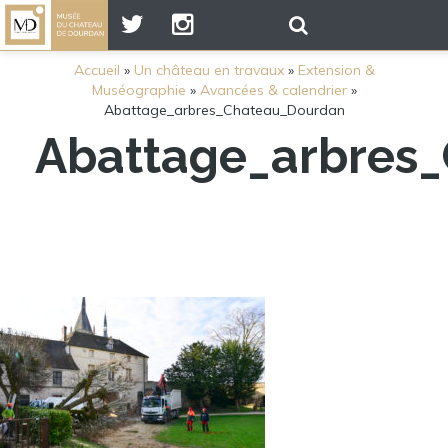
Accueil
»
Un château en travaux
»
Extension &
Muséographie
»
Avancées & calendrier
»
Abattage_arbres_Chateau_Dourdan
Abattage_arbres