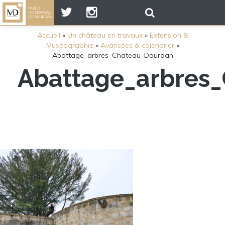
Accueil
»
Un château en travaux
»
Extension &
Muséographie
»
Avancées & calendrier
»
Abattage_arbres_Chateau_Dourdan
Abattage_arbres