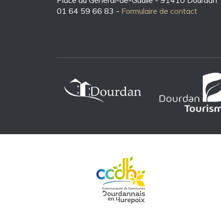
Place du Général-de-Gaulle - 91410 Dourdan
01 64 59 66 83 -
Formulaire de contact