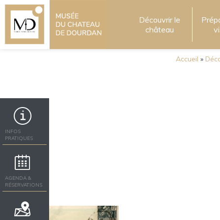
Découvrir le
Prép
château
v
Accueil
»
Déco
INFOS
PRATIQUES
AGENDA &
RÉSERVATIONS