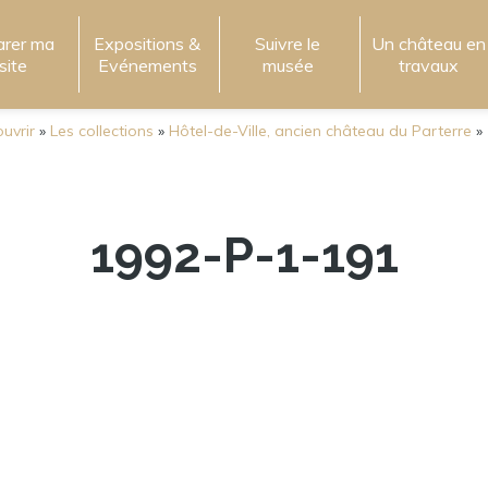
arer ma
Expositions &
Suivre le
Un château en
isite
Evénements
musée
travaux
uvrir
»
Les collections
»
Hôtel-de-Ville, ancien château du Parterre
»
1992-P-1-191