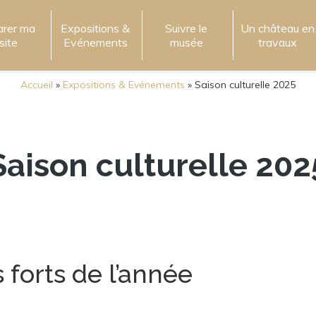
arer ma
Expositions &
Suivre le
Un château en
isite
Evénements
musée
travaux
Accueil
»
Expositions & Evénements
»
Saison culturelle 2025
Saison culturelle 202
 forts de l’année