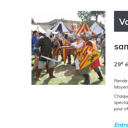
V
sam
e
29
é
Rendez
Moyen
Chaque
specta
pour of
Entré