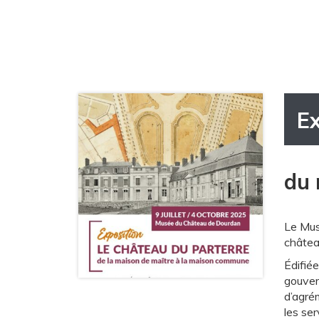
E
du 
Le Musé
château
Édifiée
gouvern
d’agré
les ser