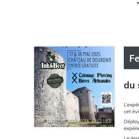
Fe
du 
L’expér
cet évè
Déployé
expérie
Le don