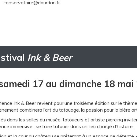
conservatoire@dourdan.fr
stival
Ink & Beer
samedi 17 au dimanche 18 mai
ience Ink & Beer revient pour une troisième édition sur le thème
nement combinera l’art du tatouage, la passion pour la bière ar
s dans les salles du musée, tatoueurs et artiste piercing invite
nce immersive : se faire tatouer dans un lieu chargé d’histoire.
jon et la cour du château se prêteront à un espace de détente, 