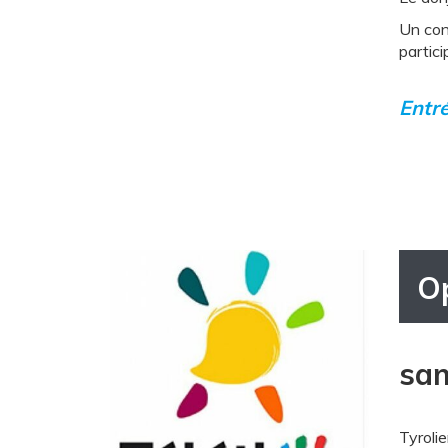
Un con
partici
Entré
Op
sam
Tyrolie