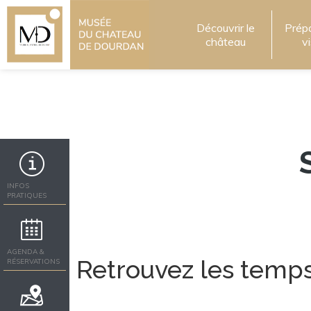
Découvrir le
Prép
château
v
INFOS
PRATIQUES
AGENDA &
Retrouvez les temps
RÉSERVATIONS