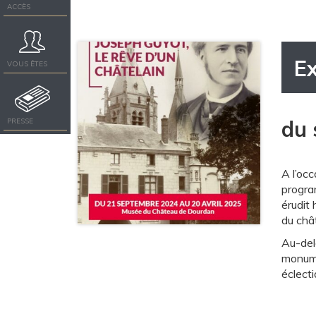
ACCÈS
E
VOUS ÊTES
du 
PRESSE
A l’oc
progra
érudit 
du châ
Au-delà
monume
éclecti