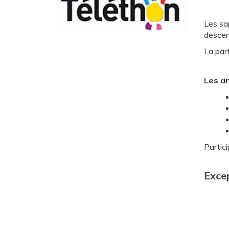
Les sap
descent
La part
Les an
Partici
Excep