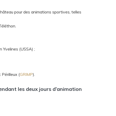
château pour des animations sportives, telles
Téléthon.
n Yvelines (USSA) ;
Périlleux (
GRIMP
).
pendant les deux jours d’animation