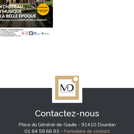
Contactez-nous
Place du Général-de-Gaulle - 91410 Dourdan
01 64 59 66 83 -
Formulaire de contact