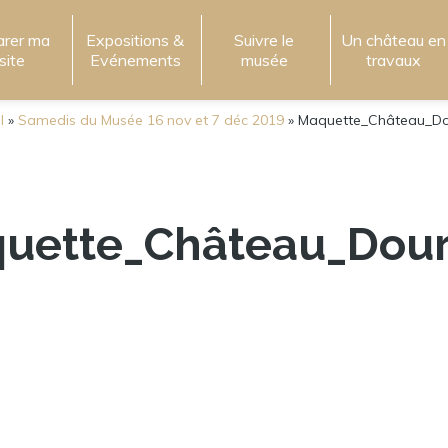
arer ma
Expositions &
Suivre le
Un château en
isite
Evénements
musée
travaux
l
»
Samedis du Musée 16 nov et 7 déc 2019
»
Maquette_Château_D
uette_Château_Dou