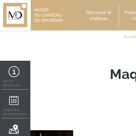
Découvrir le
Prép
château
v
Accuei
Maq
INFOS
PRATIQUES
AGENDA &
RÉSERVATIONS