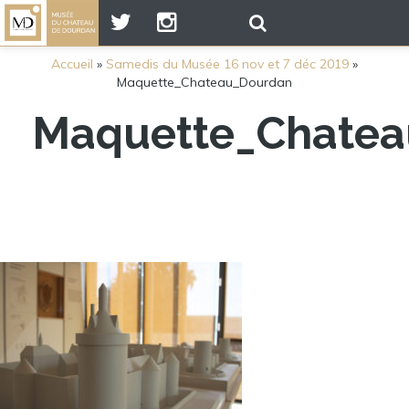
Accueil
»
Samedis du Musée 16 nov et 7 déc 2019
»
Maquette_Chateau_Dourdan
Maquette_Chate