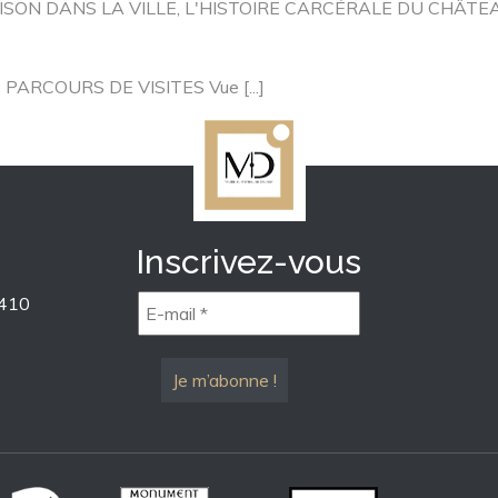
PRISON DANS LA VILLE, L'HISTOIRE CARCÉRALE DU CHÂTEAU 
ille PARCOURS DE VISITES Vue [...]
Inscrivez-vous
1410
E-
mail
*