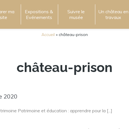
arer ma
Expositions &
Suivre le
Un château en
isite
Evénements
musée
travaux
Accueil
»
château-prison
château-prison
e 2020
moine Patrimoine et éducation : apprendre pour la [...]