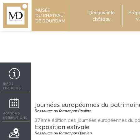
Découvrir le
Prép
château
v
INFOS
PRATIQUES
Journées européennes du patrimoin
Ressource au format par Pauline
AGENDA &
RÉSERVATIONS
37ème édition des Journées européennes du patri
Exposition estivale
Ressource au format par Damien