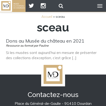
Tog
nav
Accueil
»
sceau
sceau
Dons au Musée du château en 2021
Ressource au format par Pauline
Si les musées sont aujourd’hui en mesure de présenter
des collections d’exception, c’est grâce [...]
Contactez-nous
Place du Général-de-Gaulle - 91410 Dourdan